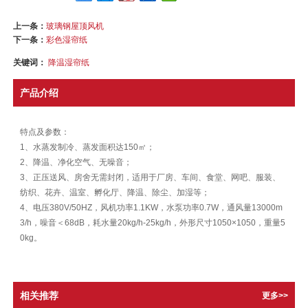
上一条：
玻璃钢屋顶风机
下一条：
彩色湿帘纸
关键词：
降温湿帘纸
产品介绍
特点及参数：
1、水蒸发制冷、蒸发面积达150㎡；
2、降温、净化空气、无噪音；
3、正压送风、房舍无需封闭，适用于厂房、车间、食堂、网吧、服装、
纺织、花卉、温室、孵化厅、降温、除尘、加湿等；
4、电压380V/50HZ，风机功率1.1KW，水泵功率0.7W，通风量13000m
3/h，噪音＜68dB，耗水量20kg/h-25kg/h，外形尺寸1050×1050，重量5
0kg。
相关推荐
更多>>