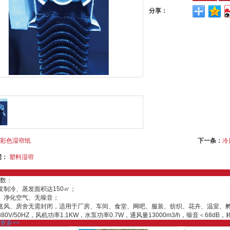
分享：
彩色湿帘纸
下一条：
冷
词：
塑料湿帘
数：
发制冷、蒸发面积达150㎡；
、净化空气、无噪音；
送风、房舍无需封闭，适用于厂房、车间、食堂、网吧、服装、纺织、花卉、温室、
80V/50HZ，风机功率1.1KW，水泵功率0.7W，通风量13000m3/h，噪音＜68dB，耗水量
更多>>