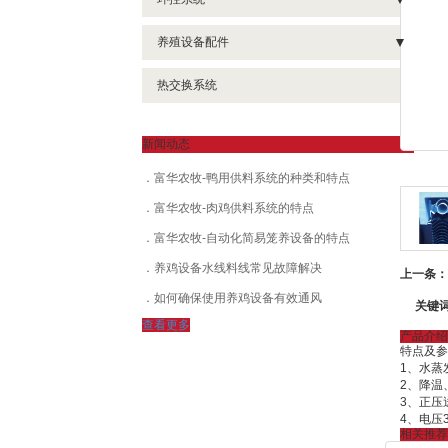
- 肉鸡层叠式笼养设备
- 种鸡链式供料系统
- 微电脑环境控制仪
养殖设备配件
- 自动化简易笼养设备
- 肉鸡供料系统
- 风机
- 养殖用塑料地板
热交换系统
- 肉鸭层叠式笼养设备
- 料塔与主供料系统
- 湿帘降温系统
- 微电脑环境控制仪
- 自动产蛋箱
- 自动通风窗
新闻动态
- 风机
- 人工产蛋箱
- 喷雾消毒系统
富华农牧-鸭用供料系统的种类和特点
- 湿帘降温系统
富华农牧-肉鸡供料系统的特点
- 遮光系统
- 自动通风窗
富华农牧-自动化简易笼养设备的特点
- 遮光系统
养鸡设备水线料线常见故障解决
上一条：
- 喷雾消毒系统
如何确保使用养鸡设备有效通风
关键
- 种蛋筐、蛋托、苗鸡成鸡运输筐
查看更多
产品介绍
特点及参
- PVC塑钢挤出型材
1、水蒸
2、降温
3、正压
4、电压3
相关推荐