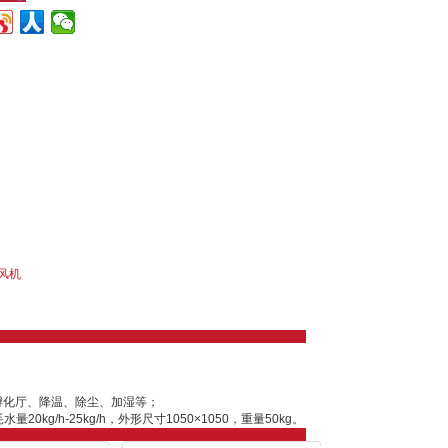
风机
孵化厅、降温、除尘、加湿等；
20kg/h-25kg/h，外形尺寸1050×1050，重量50kg。