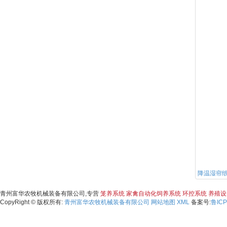
降温湿帘
青州富华农牧机械装备有限公司,专营
笼养系统
家禽自动化饲养系统
环控系统
养殖设
CopyRight © 版权所有:
青州富华农牧机械装备有限公司
网站地图
XML
备案号:
鲁ICP